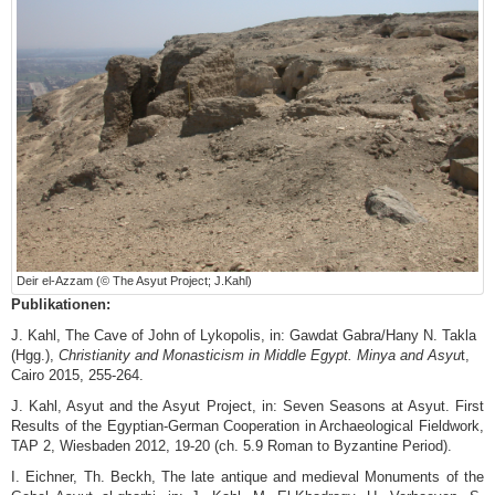
Deir el-Azzam (© The Asyut Project; J.Kahl)
Publikationen:
J. Kahl, The Cave of John of Lykopolis, in: Gawdat Gabra/Hany N. Takla
(Hgg.),
Christianity and Monasticism in Middle Egypt. Minya and Asyu
t,
Cairo 2015, 255-264.
J. Kahl, Asyut and the Asyut Project, in: Seven Seasons at Asyut. First
Results of the Egyptian-German Cooperation in Archaeological Fieldwork,
TAP 2, Wiesbaden 2012, 19-20 (ch. 5.9 Roman to Byzantine Period).
I. Eichner, Th. Beckh, The late antique and medieval Monuments of the