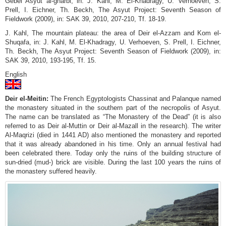
Gebel Asyut al-gharbi, in: J. Kahl, M. El-Khadragy, U. Verhoeven, S.
Prell, I. Eichner, Th. Beckh, The Asyut Project: Seventh Season of
Fieldwork (2009), in: SAK 39, 2010, 207-210, Tf. 18-19.
J. Kahl, The mountain plateau: the area of Deir el-Azzam and Kom el-
Shuqafa, in: J. Kahl, M. El-Khadragy, U. Verhoeven, S. Prell, I. Eichner,
Th. Beckh, The Asyut Project: Seventh Season of Fieldwork (2009), in:
SAK 39, 2010, 193-195, Tf. 15.
English
Deir el-Meitin:
The French Egyptologists Chassinat and Palanque named
the monastery situated in the southern part of the necropolis of Asyut.
The name can be translated as “The Monastery of the Dead” (it is also
referred to as Deir al-Muttin or Deir al-Mazall in the research). The writer
Al-Maqrizi (died in 1441 AD) also mentioned the monastery and reported
that it was already abandoned in his time. Only an annual festival had
been celebrated there. Today only the ruins of the building structure of
sun-dried (mud-) brick are visible. During the last 100 years the ruins of
the monastery suffered heavily.