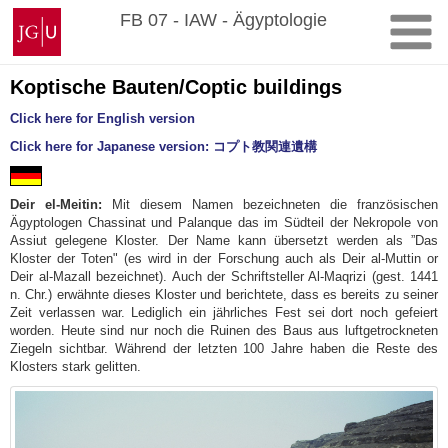
Zum
Johannes
FB 07 - IAW - Ägyptologie
Inhalt
Gutenberg-
springen
Universität
Mainz
Koptische Bauten/Coptic buildings
Click here for English version
Click here for Japanese version:
コプト教関連遺構
Deir el-Meitin:
Mit diesem Namen bezeichneten die französischen
Ägyptologen Chassinat und Palanque das im Südteil der Nekropole von
Assiut gelegene Kloster. Der Name kann übersetzt werden als ”Das
Kloster der Toten" (es wird in der Forschung auch als Deir al-Muttin or
Deir al-Mazall bezeichnet). Auch der Schriftsteller Al-Maqrizi (gest. 1441
n. Chr.) erwähnte dieses Kloster und berichtete, dass es bereits zu seiner
Zeit verlassen war. Lediglich ein jährliches Fest sei dort noch gefeiert
worden. Heute sind nur noch die Ruinen des Baus aus luftgetrockneten
Ziegeln sichtbar. Während der letzten 100 Jahre haben die Reste des
Klosters stark gelitten.