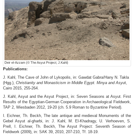
Deir el-Azzam (© The Asyut Project; J.Kahl)
Publications:
J. Kahl, The Cave of John of Lykopolis, in: Gawdat Gabra/Hany N. Takla
(Hgg.),
Christianity and Monasticism in Middle Egypt. Minya and Asyu
t,
Cairo 2015, 255-264.
J. Kahl, Asyut and the Asyut Project, in: Seven Seasons at Asyut. First
Results of the Egyptian-German Cooperation in Archaeological Fieldwork,
TAP 2, Wiesbaden 2012, 19-20 (ch. 5.9 Roman to Byzantine Period).
I. Eichner, Th. Beckh, The late antique and medieval Monuments of the
Gebel Asyut al-gharbi, in: J. Kahl, M. El-Khadragy, U. Verhoeven, S.
Prell, I. Eichner, Th. Beckh, The Asyut Project: Seventh Season of
Fieldwork (2009), in: SAK 39, 2010, 207-210, Tf. 18-19.