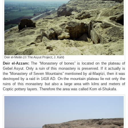
Deir el-Meitin (© The Asyut Project; J. Kahl)
Deir el-Azzam:
The “Monastery of bones” is located on the plateau of
Gebel Asyut. Only a ruin of this monastery is preserved. If it actually is
the “Monastery of Seven Mountains” mentioned by al-Maqrizi, then it was
destroyed by a raid in 1418 AD. On the mountain plateau lie not only the
ruins of this monastery but also a large area with kilns and meters of
Coptic pottery layers. Therefore the area was called Kom el-Shukafa.