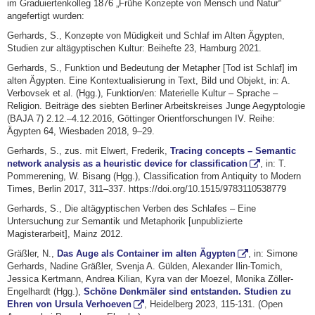
im Graduiertenkolleg 1876 „Frühe Konzepte von Mensch und Natur“
angefertigt wurden:
Gerhards, S., Konzepte von Müdigkeit und Schlaf im Alten Ägypten,
Studien zur altägyptischen Kultur: Beihefte 23, Hamburg 2021.
Gerhards, S., Funktion und Bedeutung der Metapher [Tod ist Schlaf] im
alten Ägypten. Eine Kontextualisierung in Text, Bild und Objekt, in: A.
Verbovsek et al. (Hgg.), Funktion/en: Materielle Kultur – Sprache –
Religion. Beiträge des siebten Berliner Arbeitskreises Junge Aegyptologie
(BAJA 7) 2.12.–4.12.2016, Göttinger Orientforschungen IV. Reihe:
Ägypten 64, Wiesbaden 2018, 9–29.
Gerhards, S., zus. mit Elwert, Frederik,
Tracing concepts – Semantic
network analysis as a heuristic device for classification
, in: T.
Pommerening, W. Bisang (Hgg.), Classification from Antiquity to Modern
Times, Berlin 2017, 311–337. https://doi.org/10.1515/9783110538779
Gerhards, S., Die altägyptischen Verben des Schlafes – Eine
Untersuchung zur Semantik und Metaphorik [unpublizierte
Magisterarbeit], Mainz 2012.
Gräßler, N.,
Das Auge als Container im alten Ägypten
, in: Simone
Gerhards, Nadine Gräßler, Svenja A. Gülden, Alexander Ilin-Tomich,
Jessica Kertmann, Andrea Kilian, Kyra van der Moezel, Monika Zöller-
Engelhardt (Hgg.),
Schöne Denkmäler sind entstanden. Studien zu
Ehren von Ursula Verhoeven
, Heidelberg 2023, 115-131. (Open