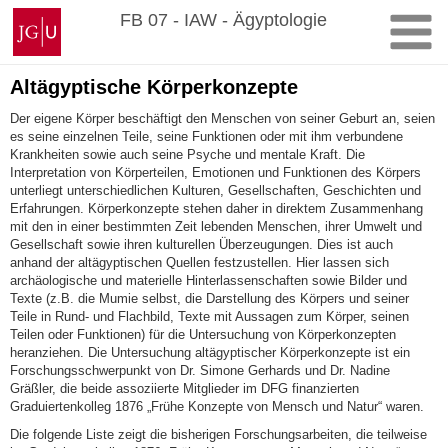
Zum
Johannes
FB 07 - IAW - Ägyptologie
Inhalt
Gutenberg-
springen
Universität
Mainz
Altägyptische Körperkonzepte
Der eigene Körper beschäftigt den Menschen von seiner Geburt an, seien
es seine einzelnen Teile, seine Funktionen oder mit ihm verbundene
Krankheiten sowie auch seine Psyche und mentale Kraft. Die
Interpretation von Körperteilen, Emotionen und Funktionen des Körpers
unterliegt unterschiedlichen Kulturen, Gesellschaften, Geschichten und
Erfahrungen. Körperkonzepte stehen daher in direktem Zusammenhang
mit den in einer bestimmten Zeit lebenden Menschen, ihrer Umwelt und
Gesellschaft sowie ihren kulturellen Überzeugungen. Dies ist auch
anhand der altägyptischen Quellen festzustellen. Hier lassen sich
archäologische und materielle Hinterlassenschaften sowie Bilder und
Texte (z.B. die Mumie selbst, die Darstellung des Körpers und seiner
Teile in Rund- und Flachbild, Texte mit Aussagen zum Körper, seinen
Teilen oder Funktionen) für die Untersuchung von Körperkonzepten
heranziehen. Die Untersuchung altägyptischer Körperkonzepte ist ein
Forschungsschwerpunkt von Dr. Simone Gerhards und Dr. Nadine
Gräßler, die beide assoziierte Mitglieder im DFG finanzierten
Graduiertenkolleg 1876 „Frühe Konzepte von Mensch und Natur“ waren.
Die folgende Liste zeigt die bisherigen Forschungsarbeiten, die teilweise