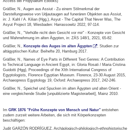
Access bei Propylaeum Ebooks)
Gräßler, N., Augen aus Assiut - Zu einem Stilmerkmal der
Darstellungsweise von Udjautaugen auf funerären Objekten aus Assiut,
in: J. Kahl / A. Kilian (Hgg,), Asyut - The Capital That Never Was, The
Asyut Project 18, Wiesbaden: Harrassowitz 2022, 97-114.
Gräßler, N., "Verhülle nicht dein Gesicht vor mir" - Konzepte von Gesicht
und Wahrnehmung im alten Ägypten, in: ZÄS 148/1, 2021, 65-82.
Gräßler, N.,
Konzepte des Auges im alten Ägypten
, Studien zur
altägyptischen Kultur: Beihefte 20, Hamburg 2017.
Gräßler, N., Names of Eye Parts in Different Text Genres: A Contribution
to Technical Language in Ancient Egypt, in: Gloria Rosati / Maria Cristina
Guidotti (Hgg), Proceedings of the XIth International Congress of
Egyptologists, Florence Egyptian Museum. Florence, 23-30 August 2015,
Archaeopress Egyptology 19, Oxford: Archaeopress 2017, 242-246.
Gräßler, N., Speichel und Spucken im alten Ägypten und alten Orient -
eine vergleichende Studie [unpublizierte Magisterarbeit], Mainz 2010.
Im
GRK 1876 "Frühe Konzepte von Mensch und Natur"
entstehen
zudem zurzeit weitere Arbeiten, die sich mit Körperkonzepten
beschäftigen:
Judit GARZÓN RODRÍGUEZ, Archäologisch-philologisch-ethnohistorische