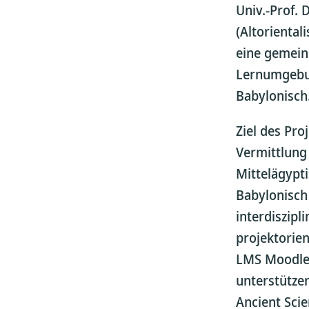
Univ.-Prof. 
(Altoriental
eine gemein
Lernumgebu
Babylonisch
Ziel des Proj
Vermittlung
Mittelägypti
Babylonisch
interdiszipl
projektorie
LMS Moodle 
unterstütze
Ancient Sci