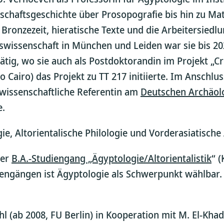
schaftsgeschichte über Prosopografie bis hin zu Mat
ronzezeit, hieratische Texte und die Arbeitersiedl
swissenschaft in München und Leiden war sie bis 202
tätig, wo sie auch als Postdoktorandin im Projekt 
o Cairo) das Projekt zu TT 217 initiierte. Im Anschlu
r wissenschaftliche Referentin am
Deutschen Archäolo
e.
gie, Altorientalische Philologie und Vorderasiatisch
rer
B.A.-Studiengang „Ägyptologie/Altorientalistik
“ 
diengängen ist Ägyptologie als Schwerpunkt wählbar.
ahl (ab 2008, FU Berlin) in Kooperation mit M. El-Kh