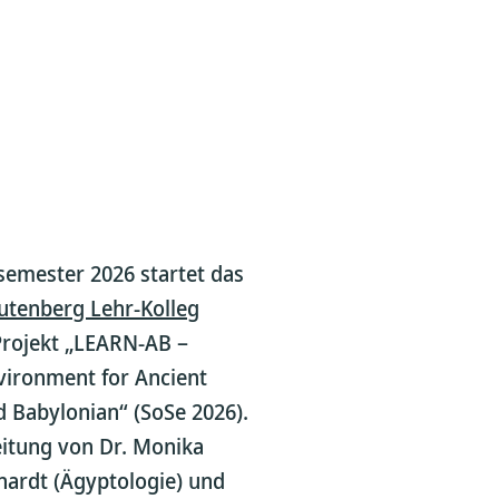
mester 2026 startet das
utenberg Lehr-Kolleg
Projekt „LEARN-AB –
vironment for Ancient
d Babylonian“ (SoSe 2026).
eitung von Dr. Monika
hardt (Ägyptologie) und