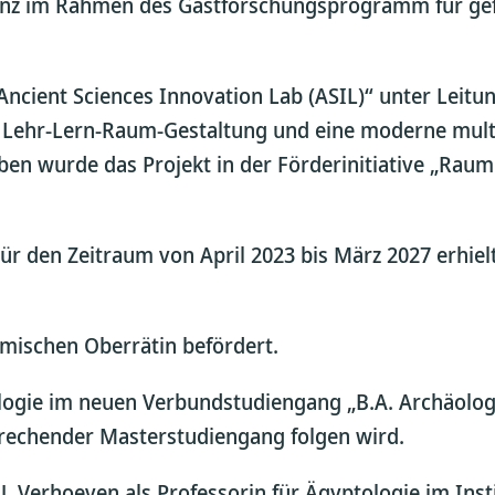
inz im Rahmen des Gastforschungsprogramm für gefl
 „Ancient Sciences Innovation Lab (ASIL)“ unter Leit
ue Lehr-Lern-Raum-Gestaltung und eine moderne mul
en wurde das Projekt in der Förderinitiative „Rauml
r den Zeitraum von April 2023 bis März 2027 erhielt
mischen Oberrätin befördert.
ogie im neuen Verbundstudiengang „B.A. Archäologi
rechender Masterstudiengang folgen wird.
. Verhoeven als Professorin für Ägyptologie im Inst