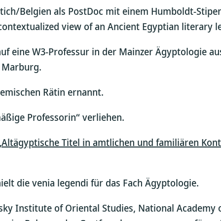
üttich/Belgien als PostDoc mit einem Humboldt-Stip
ntextualized view of an Ancient Egyptian literary le
f eine W3-Professur in der Mainzer Ägyptologie au
t Marburg.
demischen Rätin ernannt.
äßige Professorin“ verliehen.
„
Altägyptische Titel in amtlichen und familiären Kon
hielt die venia legendi für das Fach Ägyptologie.
rymsky Institute of Oriental Studies, National Academ