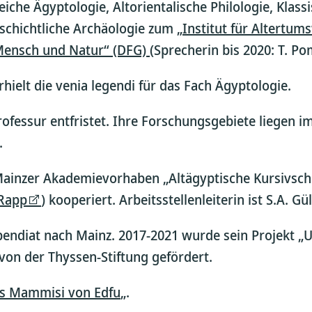
che Ägyptologie, Altorientalische Philologie, Klassi
schichtliche Archäologie zum „
Institut für Altertum
 Mensch und Natur“ (DFG)
(Sprecherin bis 2020: T. P
hielt die venia legendi für das Fach Ägyptologie.
fessur entfristet. Ihre Forschungsgebiete liegen i
.
 Mainzer Akademievorhaben „Altägyptische Kursivschr
 Rapp
) kooperiert. Arbeitsstellenleiterin ist S.A. Gü
endiat nach Mainz. 2017-2021 wurde sein Projekt „
von der Thyssen-Stiftung gefördert.
s Mammisi von Edfu
„.