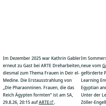
Im Dezember 2025 war Kathrin Gabler
Im Sommerse
erneut zu Gast bei ARTE Dreharbeiten,
neue vom
G
diesmal zum Thema Frauen in Deir el-
geförderte 
Medine. Die Erstausstrahlung von
Learning En
„Die Pharaonninen. Frauen, die das
Egyptian an
Reich Ägypten formten“ ist am SA,
Unter der L
29.8.26, 20:15 auf
ARTE
.
Zöller-Engel