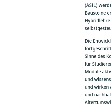
(ASIL) werde
Bausteine er
Hybridlehre
selbstgeste
Die Entwickl
fortgeschri
Sinne des K
für Studiere
Module aktiv
und wissens
und wirken 
und nachhalt
Altertumswi