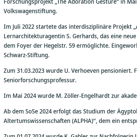
Forschungsprojekt „The Adoration Gesture“ in Ma
Volkswagenstiftung.
Im Juli 2022 startete das interdisziplinäre Projekt
Lernarchitekturagentin S. Gerhards, das eine ne
dem Foyer der Hegelstr. 59 ermöglichte. Eingeworb
Schwarz-Stiftung.
Zum 31.03.2023 wurde U. Verhoeven pensioniert. Fü
Seniorforschungsprofessur.
Im Mai 2024 wurde M. Zöller-Engelhardt zur akade
Ab dem SoSe 2024 erfolgt das Studium der Ägyptol
Altertumswissenschaften (ALPHA)“, dem ein entsp
Zum 01.07.2024 wurde K. Gabler zur Nachfolgerin U