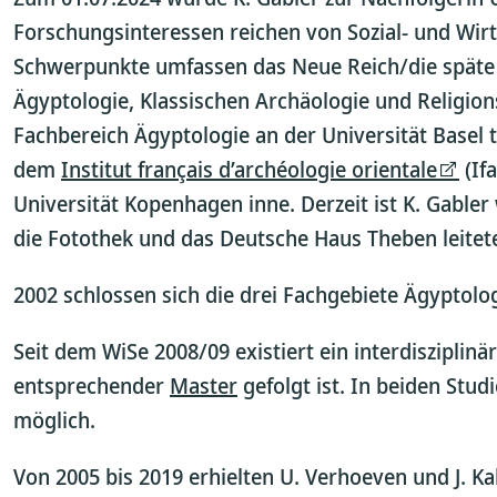
Forschungsinteressen reichen von Sozial- und Wirt
Schwerpunkte umfassen das Neue Reich/die späte B
Ägyptologie, Klassischen Archäologie und Religion
Fachbereich Ägyptologie an der Universität Basel 
dem
Institut français d’archéologie orientale
(Ifa
Universität Kopenhagen inne. Derzeit ist K. Gable
die Fotothek und das Deutsche Haus Theben leitet
2002 schlossen sich die drei Fachgebiete Ägyptolo
Seit dem WiSe 2008/09 existiert ein interdisziplinä
entsprechender
Master
gefolgt ist. In beiden Stu
möglich.
Von 2005 bis 2019 erhielten U. Verhoeven und J. K