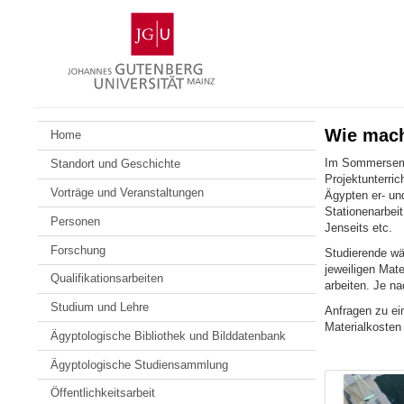
Zum
Johannes
Inhalt
Gutenberg-
springen
Universität
Mainz
Wie mach
Home
Im Sommerseme
Standort und Geschichte
Projektunterri
Vorträge und Veranstaltungen
Ägypten er- un
Stationenarbeit
Personen
Jenseits etc.
Forschung
Studierende w
jeweiligen Mat
Qualifikationsarbeiten
arbeiten. Je na
Studium und Lehre
Anfragen zu ein
Materialkosten
Ägyptologische Bibliothek und Bilddatenbank
Ägyptologische Studiensammlung
Öffentlichkeitsarbeit