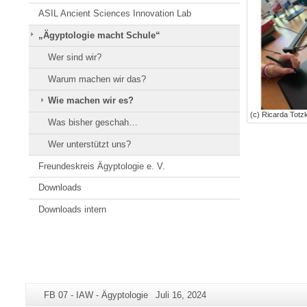
ASIL Ancient Sciences Innovation Lab
„Ägyptologie macht Schule“
Wer sind wir?
Warum machen wir das?
Wie machen wir es?
(c) Ricarda Totz
Was bisher geschah…
Wer unterstützt uns?
Freundeskreis Ägyptologie e. V.
Downloads
Downloads intern
Zusätzliche
Seiten-
Letzte
FB 07 - IAW - Ägyptologie
Juli 16, 2024
Informationen
Name:
Aktualisierung: