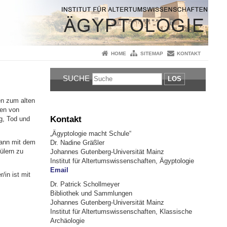
HOME
SITEMAP
KONTAKT
SUCHE
LOS
en zum alten
men von
Kontakt
g, Tod und
„Ägyptologie macht Schule“
ann mit dem
Dr. Nadine Gräßler
ülern zu
Johannes Gutenberg-Universität Mainz
Institut für Altertumswissenschaften, Ägyptologie
Email
/in ist mit
Dr. Patrick Schollmeyer
Bibliothek und Sammlungen
Johannes Gutenberg-Universität Mainz
Institut für Altertumswissenschaften,
Klassische
Archäologie