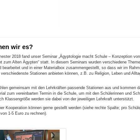
en wir es?
ster 2018 fand unser Seminar „Ägyptologie macht Schule – Konzeption von
cht zum Alten Ägypten“ statt. In diesem Seminars wurden verschiedene Them
d bearbeitet und in einer Materialbox zusammengestellt, so dass wir im Rah
 verschiedenste Stationen anbieten können, z.B. zu Religion, Leben und Allta
ählen gemeinsam mit den Lehrkräften passende Stationen aus und kommen d
erial zum vereinbarten Termin in die Schule, um mit den Schülerinnen und Sch
ch Klassengröße werden sie dabei von der jeweiligen Lehrkraft unterstützt.
er Kooperation können gerne gestellt werden (siehe rechte Spalte; pro Schüler
 von 1-5 Euro zu rechnen).