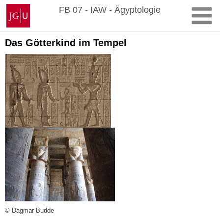
Zum
Johannes
FB 07 - IAW - Ägyptologie
Inhalt
Gutenberg-
springen
Universität
Mainz
Das Götterkind im Tempel
© Dagmar Budde