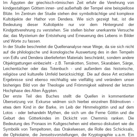
Im Ägypten der griechisch-römischen Zeit erfuhr die Verehrung von
kindgestaltigen Göttern inner- und außerhalb der Tempel eine beispiellose
Blüte. Im Zentrum der Studie stehen drei symbolträchtige und komplexe
Kultobjekte der Hathor von Dendera. Wie sich gezeigt hat, ist die
Bedeutung dieser Kultobjekte nur vor dem Hintergrund der
Kindgottverehrung zu verstehen. Sie stellen bisher unerkannte Versuche
dar, das Mysterium der Entstehung und Erneuerung des Lebens in Bilder
und Worte zu fassen.
In der Studie beschreitet die Quellenanalyse neue Wege, da sie sich nicht
auf die philologische und ikonologische Auswertung des in den Tempeln
von Edfu und Dendera überlieferten Materials beschränkt, sondern andere
Objektgattungen einbezieht - z.B. Terrakotten, Sistren, Skarabäen, Särge,
Leichentücher oder das Totenbuch - und außerdem das historische,
religiöse und kulturelle Umfeld berücksichtigt. Die auf diese Art erzielten
Ergebnisse sind ebenso reichhaltig wie vielfältig und verändern unser
bisheriges Bild von der Theologie und Frömmigkeit während der letzten
Hochphase des Alten Ägypten.
Der erste Teil des Buches stellt die Quellen in kommentierter
Übersetzung vor. Exkurse widmen sich hierbei einzelnen Bildmotiven -
etwa dem Kind in der Barke, im Leib der Himmelsgöttin und auf dem
Lotos - oder behandeln Mythen, die sich um die Ferne Göttin und die
Geburt des Götterkindes im Dickicht von Chemmis ranken. Die
Bedeutung des Pronaos im Kultgeschehen wird ebenso diskutiert wie die
Symbolik von Tempeltoren, das Orakelwesen, die Rolle des Schicksals,
die Ophiolatrie, die Jenseitsvorstellungen, die Kryptographie u.a.m. Ein