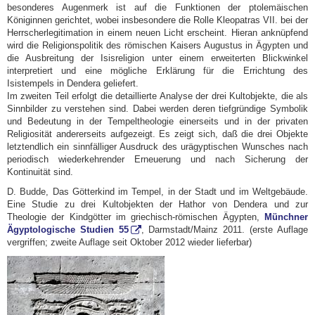
besonderes Augenmerk ist auf die Funktionen der ptolemäischen
Königinnen gerichtet, wobei insbesondere die Rolle Kleopatras VII. bei der
Herrscherlegitimation in einem neuen Licht erscheint. Hieran anknüpfend
wird die Religionspolitik des römischen Kaisers Augustus in Ägypten und
die Ausbreitung der Isisreligion unter einem erweiterten Blickwinkel
interpretiert und eine mögliche Erklärung für die Errichtung des
Isistempels in Dendera geliefert.
Im zweiten Teil erfolgt die detaillierte Analyse der drei Kultobjekte, die als
Sinnbilder zu verstehen sind. Dabei werden deren tiefgründige Symbolik
und Bedeutung in der Tempeltheologie einerseits und in der privaten
Religiosität andererseits aufgezeigt. Es zeigt sich, daß die drei Objekte
letztendlich ein sinnfälliger Ausdruck des urägyptischen Wunsches nach
periodisch wiederkehrender Erneuerung und nach Sicherung der
Kontinuität sind.
D. Budde, Das Götterkind im Tempel, in der Stadt und im Weltgebäude.
Eine Studie zu drei Kultobjekten der Hathor von Dendera und zur
Theologie der Kindgötter im griechisch-römischen Ägypten,
Münchner
Ägyptologische Studien 55
, Darmstadt/Mainz 2011. (erste Auflage
vergriffen; zweite Auflage seit Oktober 2012 wieder lieferbar)