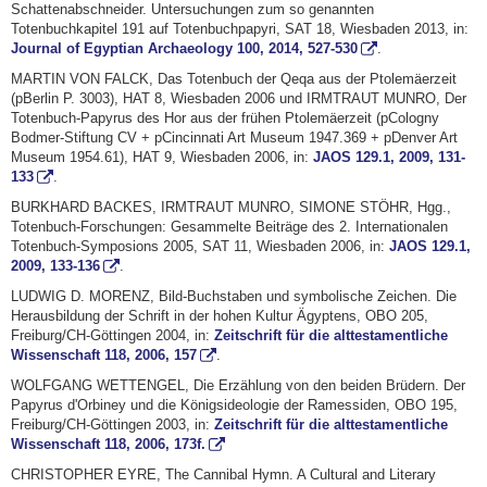
Schattenabschneider. Untersuchungen zum so genannten
Totenbuchkapitel 191 auf Totenbuchpapyri, SAT 18, Wiesbaden 2013, in:
Journal of Egyptian Archaeology 100, 2014, 527-530
.
MARTIN VON FALCK, Das Totenbuch der Qeqa aus der Ptolemäerzeit
(pBerlin P. 3003), HAT 8, Wiesbaden 2006 und IRMTRAUT MUNRO, Der
Totenbuch-Papyrus des Hor aus der frühen Ptolemäerzeit (pCologny
Bodmer-Stiftung CV + pCincinnati Art Museum 1947.369 + pDenver Art
Museum 1954.61), HAT 9, Wiesbaden 2006, in:
JAOS 129.1, 2009, 131-
133
.
BURKHARD BACKES, IRMTRAUT MUNRO, SIMONE STÖHR, Hgg.,
Totenbuch-Forschungen: Gesammelte Beiträge des 2. Internationalen
Totenbuch-Symposions 2005, SAT 11, Wiesbaden 2006, in:
JAOS 129.1,
2009, 133-136
.
LUDWIG D. MORENZ, Bild-Buchstaben und symbolische Zeichen. Die
Herausbildung der Schrift in der hohen Kultur Ägyptens, OBO 205,
Freiburg/CH-Göttingen 2004, in:
Zeitschrift für die alttestamentliche
Wissenschaft 118, 2006, 157
.
WOLFGANG WETTENGEL, Die Erzählung von den beiden Brüdern. Der
Papyrus d'Orbiney und die Königsideologie der Ramessiden, OBO 195,
Freiburg/CH-Göttingen 2003, in:
Zeitschrift für die alttestamentliche
Wissenschaft 118, 2006, 173f.
CHRISTOPHER EYRE, The Cannibal Hymn. A Cultural and Literary