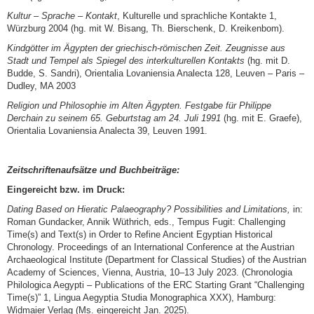
Kultur – Sprache – Kontakt
, Kulturelle und sprachliche Kontakte 1,
Würzburg 2004 (hg. mit W. Bisang, Th. Bierschenk, D. Kreikenbom).
Kindgötter im Ägypten der griechisch-römischen Zeit. Zeugnisse aus
Stadt und Tempel als Spiegel des interkulturellen Kontakts
(hg. mit D.
Budde, S. Sandri), Orientalia Lovaniensia Analecta 128, Leuven – Paris –
Dudley, MA 2003
Religion und Philosophie im Alten Ägypten. Festgabe für Philippe
Derchain zu seinem 65. Geburtstag am 24. Juli 1991
(hg. mit E. Graefe),
Orientalia Lovaniensia Analecta 39, Leuven 1991.
Zeitschriftenaufsätze und Buchbeiträge:
Eingereicht bzw. im Druck:
Dating Based on Hieratic Palaeography? Possibilities and Limitations,
in:
Roman Gundacker, Annik Wüthrich, eds., Tempus Fugit: Challenging
Time(s) and Text(s) in Order to Refine Ancient Egyptian Historical
Chronology. Proceedings of an International Conference at the Austrian
Archaeological Institute (Department for Classical Studies) of the Austrian
Academy of Sciences, Vienna, Austria, 10–13 July 2023. (Chronologia
Philologica Aegypti – Publications of the ERC Starting Grant “Challenging
Time(s)” 1, Lingua Aegyptia Studia Monographica XXX), Hamburg:
Widmaier Verlag (Ms. eingereicht Jan. 2025).