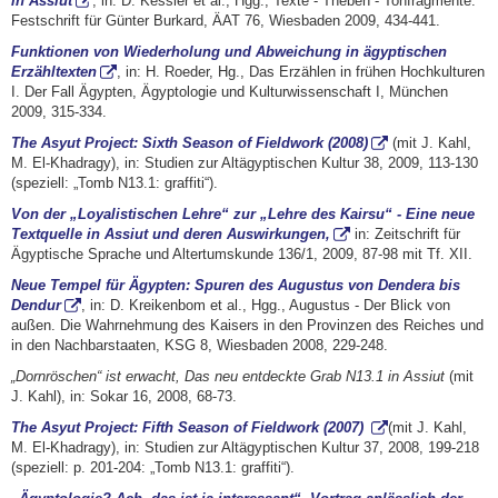
in Assiut
, in: D. Kessler et al., Hgg., Texte - Theben - Tonfragmente.
Festschrift für Günter Burkard, ÄAT 76, Wiesbaden 2009, 434-441.
Funktionen von Wiederholung und Abweichung in ägyptischen
Erzähltexten
, in: H. Roeder, Hg., Das Erzählen in frühen Hochkulturen
I. Der Fall Ägypten, Ägyptologie und Kulturwissenschaft I, München
2009, 315-334.
The Asyut Project: Sixth Season of Fieldwork (2008)
(mit J. Kahl,
M. El-Khadragy), in: Studien zur Altägyptischen Kultur 38, 2009, 113-130
(speziell: „Tomb N13.1: graffiti“).
Von der „Loyalistischen Lehre“ zur „Lehre des Kairsu“ - Eine neue
Textquelle in Assiut und deren Auswirkungen,
in: Zeitschrift für
Ägyptische Sprache und Altertumskunde 136/1, 2009, 87-98 mit Tf. XII.
Neue Tempel für Ägypten: Spuren des Augustus von Dendera bis
Dendur
, in: D. Kreikenbom et al., Hgg., Augustus - Der Blick von
außen. Die Wahrnehmung des Kaisers in den Provinzen des Reiches und
in den Nachbarstaaten, KSG 8, Wiesbaden 2008, 229-248.
„Dornröschen“ ist erwacht, Das neu entdeckte Grab N13.1 in Assiut
(mit
J. Kahl), in: Sokar 16, 2008, 68-73.
The Asyut Project: Fifth Season of Fieldwork (2007)
(mit J. Kahl,
M. El-Khadragy), in: Studien zur Altägyptischen Kultur 37, 2008, 199-218
(speziell: p. 201-204: „Tomb N13.1: graffiti“).