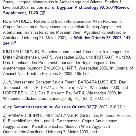
Study, Liverpool Monographs in Archaeology and Oriental Studies 1,
Liverpool 2002, in:
Journal of Egyptian Archaeology 90, 2004/Review
Supplement, 17-20.
REGINA HÖLZL, Reliefs und Inschriftensteine des Alten Reiches II.
Corpus Antiquitatum Aegyptiacarum. Loseblatt-Katalog Ägyptischer
Altertümer. Kunsthistorisches Museum Wien. Ägyptisch-Orientalische
Abteilung, Lieferung 21, Mainz 2001, in:
Welt des Orients 33, 2003, 141-
144.
IRMTRAUT MUNRO, Spruchvorkommen auf Totenbuch-Textzeugen der
Dritten Zwischenzeit, SAT 5, Wiesbaden 2001, und IRMTRAUT MUNRO,
Das Totenbuch des Pa-en-nesti-taui aus der Regierungszeit des
Amenemope (pLondon BM 10064), HAT 7, Wiesbaden 2001, in: Journal of
Ancient Near Eastern Religions 2, 2002, 165-172.
„Luft, Wasser und Schatten für die Toten“. BARBARA LÜSCHER, Das
Totenbuch pBerlin P. 10477 aus Achmim, HAT 6, Wiesbaden 2000, und
HORST BEINLICH, Das Buch vom Ba, SAT 4, Wiesbaden 2000, in:
Wissenschaftlicher Literaturanzeiger Jg. 41, Heft 2, 2002, 52.
a)-e):
Sammelrezension in: Welt des Orients 32
, 2002, 216-221:
a) IRMGARD HEIN/HELMUT SATZINGER, Stelen des Mittleren Reiches
II. Einschließlich der I. und II. Zwischenzeit. Corpus Antiquitatum
Aegyptiacarum. Kunsthistorisches Museum Wien, Ägyptisch-
Orientalische Abteilung, Lieferung 7, Mainz 1993, und: