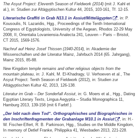
The Asyut Project: Eleventh Season of Fieldwork (2014)
(mit J. Kahl et
al.), in: Studien zur Altägyptischen Kultur 44, 2015, 103-161, Tf. 12-15.
Literarische Graffiti in Grab N13.1 in Assiut/Mittelägypten
, in: P.
Kousoulis, N. Lazaridis, Hgg., Proceedings of the Tenth International
Congress of Egyptologists, University of the Aegean, Rhodos 22-29 May
2008, II, Orientalia Lovaniensia Analecta 241, Leuven
–
Paris
–
Bristol,
CT 2015, 1569-1576.
Nachruf auf Heinz Josef Thissen (1940-2014),
in: Akademie der
Wissenschaften und der Literatur Mainz, Jahrbuch 2014 (65. Jahrgang),
Mainz 2015, 85-88.
New Kingdom temple remains and other religious objects from the
mountain plateau
, in: J. Kahl, M. El-Khadragy, U. Verhoeven et al., The
Asyut Project: Tenth Season of Fieldwork (2012), in: Studien zur
Altägyptischen Kultur 42, 2013, 126-138.
Literatur im Grab – Der Sonderfall Assiut
, in: G. Moers et al., Hgg., Dating
Egyptian Literary Texts, Lingua Aegyptia – Studia Monographica 11,
Hamburg 2013, 139-158 (mit 6 Farbtf.).
„Der lebt nach dem Tod“. Orthographisches und Biographisches in
den Inschriftenfragmenten der Grabanlage M10.1 in Assiut
, in: H.-
W. Fischer-Elfert, R. B. Parkinson, Hgg., Studies on the Middle Kingdom,
In memory of Detlef Franke, Philippika 41, Wiesbaden 2013, 221-228.