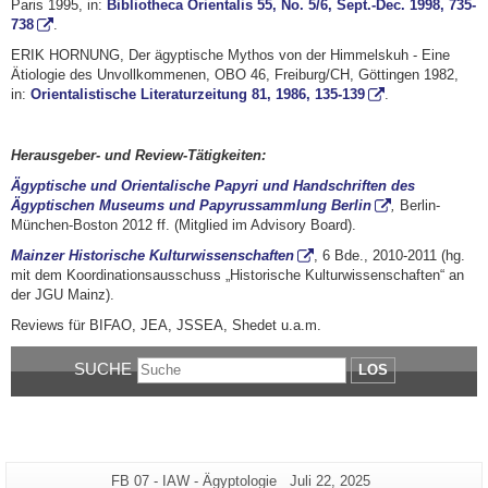
Paris 1995, in:
Bibliotheca Orientalis 55, No. 5/6, Sept.-Dec. 1998, 735-
738
.
ERIK HORNUNG, Der ägyptische Mythos von der Himmelskuh - Eine
Ätiologie des Unvollkommenen, OBO 46, Freiburg/CH, Göttingen 1982,
in:
Orientalistische Literaturzeitung 81, 1986, 135-139
.
Herausgeber- und Review-Tätigkeiten:
Ägyptische und Orientalische Papyri und Handschriften des
Ägyptischen Museums und Papyrussammlung Berlin
,
Berlin-
München-Boston 2012 ff. (Mitglied im Advisory Board).
Mainzer Historische Kulturwissenschaften
, 6 Bde., 2010-2011 (hg.
mit dem Koordinationsausschuss „Historische Kulturwissenschaften“ an
der JGU Mainz).
Reviews für BIFAO, JEA, JSSEA, Shedet u.a.m.
SUCHE
LOS
Zusätzliche
Seiten-
Letzte
FB 07 - IAW - Ägyptologie
Juli 22, 2025