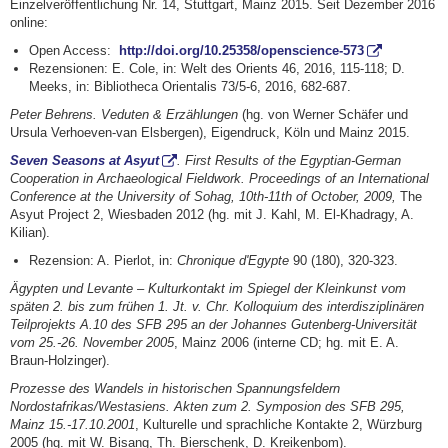
Einzelveröffentlichung Nr. 14, Stuttgart, Mainz 2015. Seit Dezember 2016
online:
Open Access:
http://doi.org/10.25358/openscience-573
Rezensionen: E. Cole, in: Welt des Orients 46, 2016, 115-118; D.
Meeks, in: Bibliotheca Orientalis 73/5-6, 2016, 682-687.
Peter Behrens. Veduten & Erzählungen
(hg. von Werner Schäfer und
Ursula Verhoeven-van Elsbergen), Eigendruck, Köln und Mainz 2015.
Seven Seasons at Asyut
. First Results of the Egyptian-German
Cooperation in Archaeological Fieldwork. Proceedings of an International
Conference at the University of Sohag, 10th-11th of October, 2009,
The
Asyut Project 2, Wiesbaden 2012 (hg. mit J. Kahl, M. El-Khadragy, A.
Kilian).
Rezension: A. Pierlot, in:
Chronique d'Egypte
90 (180), 320-323.
Ägypten und Levante – Kulturkontakt im Spiegel der Kleinkunst vom
späten 2. bis zum frühen 1. Jt. v. Chr. Kolloquium des interdisziplinären
Teilprojekts A.10 des SFB 295 an der Johannes Gutenberg-Universität
vom 25.-26.
November 2005
, Mainz 2006 (interne CD; hg. mit E. A.
Braun-Holzinger).
Prozesse des Wandels in historischen Spannungsfeldern
Nordostafrikas/Westasiens. Akten zum 2. Symposion des SFB 295,
Mainz 15.-17.10.2001
, Kulturelle und sprachliche Kontakte 2, Würzburg
2005 (hg. mit W. Bisang, Th. Bierschenk, D. Kreikenbom).