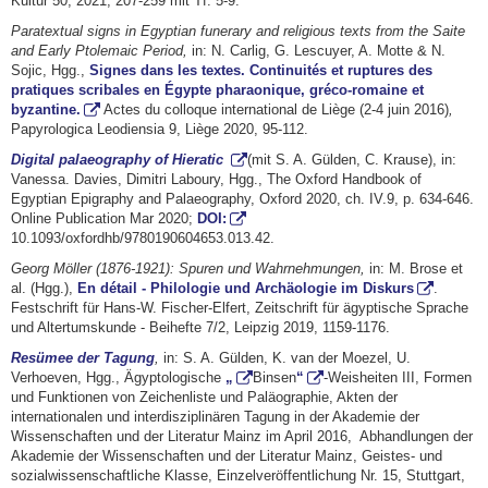
Kultur 50, 2021, 207-259 mit Tf. 5-9.
Paratextual signs in Egyptian funerary and religious texts from the Saite
and Early Ptolemaic Period,
in: N. Carlig, G. Lescuyer, A. Motte & N.
Sojic, Hgg.,
Signes dans les textes. Continuités et ruptures des
pratiques scribales en Égypte pharaonique, gréco-romaine et
byzantine.
Actes du colloque international de Liège (2-4 juin 2016)
,
Papyrologica Leodiensia 9, Liège 2020, 95-112.
Digital palaeography of Hieratic
(mit S. A. Gülden, C. Krause), in:
Vanessa. Davies, Dimitri Laboury, Hgg., The Oxford Handbook of
Egyptian Epigraphy and Palaeography, Oxford
2020, ch. IV.9, p. 634-646.
Online Publication
Mar 2020;
DOI:
10.1093/oxfordhb/9780190604653.013.42.
Georg Möller (1876-1921): Spuren und Wahrnehmungen,
in: M. Brose et
al. (Hgg.),
En détail - Philologie und Archäologie im Diskurs
.
Festschrift für Hans-W. Fischer-Elfert, Zeitschrift für ägyptische Sprache
und Altertumskunde - Beihefte 7/2, Leipzig 2019, 1159-1176.
Resümee der Tagung
,
in: S. A. Gülden, K. van der Moezel, U.
Verhoeven, Hgg., Ägyptologische
„
Binsen
“
-Weisheiten III, Formen
und Funktionen von Zeichenliste und Paläographie, Akten der
internationalen und interdisziplinären Tagung in der Akademie der
Wissenschaften und der Literatur Mainz im April 2016, Abhandlungen der
Akademie der Wissenschaften und der Literatur Mainz, Geistes- und
sozialwissenschaftliche Klasse, Einzelveröffentlichung Nr. 15, Stuttgart,