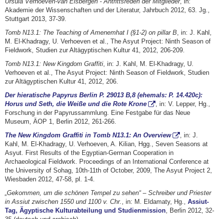
Ursula Verhoeven-van Elsbergen - Antrittsreden der Mitglieder
, in:
Akademie der Wissenschaften und der Literatur, Jahrbuch 2012, 63. Jg.,
Stuttgart 2013, 37-39.
Tomb N13.1: The Teaching of Amenemhat I (§1-2) on pillar B
, in: J. Kahl,
M. El-Khadragy, U. Verhoeven et al., The Asyut Project: Ninth Season of
Fieldwork, Studien zur Altägyptischen Kultur 41, 2012, 206-209.
Tomb N13.1: New Kingdom Graffiti
, in: J. Kahl, M. El-Khadragy, U.
Verhoeven et al., The Asyut Project: Ninth Season of Fieldwork, Studien
zur Altägyptischen Kultur 41, 2012, 206.
Der hieratische Papyrus Berlin P. 29013 B,8 (ehemals: P. 14.420c):
Horus und Seth, die Weiße und die Rote Krone
, in: V. Lepper, Hg.,
Forschung in der Papyrussammlung. Eine Festgabe für das Neue
Museum, ÄOP 1, Berlin 2012, 261-266.
The New Kingdom Graffiti in Tomb N13.1: An Overview
, in: J.
Kahl, M. El-Khadragy, U. Verhoeven, A. Kilian, Hgg., Seven Seasons at
Asyut. First Results of the Egyptian-German Cooperation in
Archaeological Fieldwork. Proceedings of an International Conference at
the University of Sohag, 10th-11th of October, 2009, The Asyut Project 2,
Wiesbaden 2012, 47-58, pl. 1-4.
„Gekommen, um die schönen Tempel zu sehen“ – Schreiber und Priester
in Assiut zwischen 1550 und 1100 v. Chr.
, in: M. Eldamaty, Hg.,
Assiut-
Tag, Ägyptische Kulturabteilung und Studienmission
, Berlin 2012, 32-