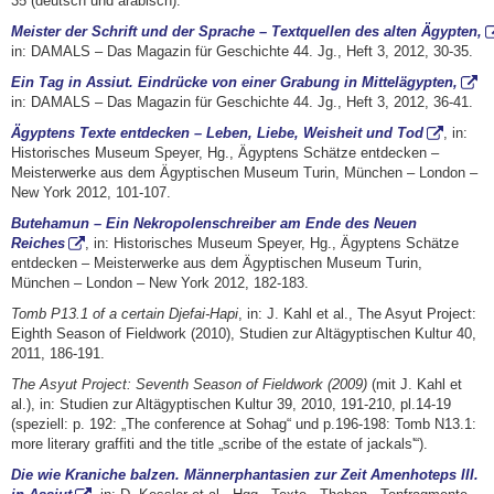
35 (deutsch und arabisch).
Meister der Schrift und der Sprache – Textquellen des alten Ägypten,
in: DAMALS – Das Magazin für Geschichte 44. Jg., Heft 3, 2012, 30-35.
Ein Tag in Assiut. Eindrücke von einer Grabung in Mittelägypten,
in: DAMALS – Das Magazin für Geschichte 44. Jg., Heft 3, 2012, 36-41.
Ägyptens Texte entdecken – Leben, Liebe, Weisheit und Tod
, in:
Historisches Museum Speyer, Hg., Ägyptens Schätze entdecken –
Meisterwerke aus dem Ägyptischen Museum Turin, München – London –
New York 2012, 101-107.
Butehamun – Ein Nekropolenschreiber am Ende des Neuen
Reiches
, in: Historisches Museum Speyer, Hg., Ägyptens Schätze
entdecken – Meisterwerke aus dem Ägyptischen Museum Turin,
München – London – New York 2012, 182-183.
Tomb P13.1 of a certain Djefai-Hapi
, in: J. Kahl et al., The Asyut Project:
Eighth Season of Fieldwork (2010), Studien zur Altägyptischen Kultur 40,
2011, 186-191.
The Asyut Project: Seventh Season of Fieldwork (2009)
(mit J. Kahl et
al.), in: Studien zur Altägyptischen Kultur 39, 2010, 191-210, pl.14-19
(speziell: p. 192: „The conference at Sohag“ und p.196-198: Tomb N13.1:
more literary graffiti and the title „scribe of the estate of jackals'“).
Die wie Kraniche balzen. Männerphantasien zur Zeit Amenhoteps III.