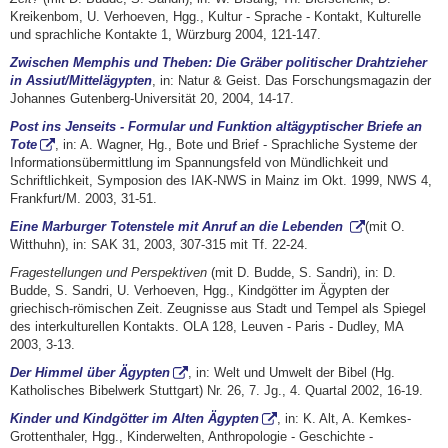
Kreikenbom, U. Verhoeven, Hgg., Kultur - Sprache - Kontakt, Kulturelle
und sprachliche Kontakte 1, Würzburg 2004, 121-147.
Zwischen Memphis und Theben: Die Gräber politischer Drahtzieher
in Assiut/Mittelägypten
, in: Natur & Geist. Das Forschungsmagazin der
Johannes Gutenberg-Universität 20, 2004, 14-17.
Post ins Jenseits - Formular und Funktion altägyptischer Briefe an
Tote
, in: A. Wagner, Hg., Bote und Brief - Sprachliche Systeme der
Informationsübermittlung im Spannungsfeld von Mündlichkeit und
Schriftlichkeit, Symposion des IAK-NWS in Mainz im Okt. 1999, NWS 4,
Frankfurt/M. 2003, 31-51.
Eine Marburger Totenstele mit Anruf an die Lebenden
(mit O.
Witthuhn), in: SAK 31, 2003, 307-315 mit Tf. 22-24.
Fragestellungen und Perspektiven
(mit D. Budde, S. Sandri), in: D.
Budde, S. Sandri, U. Verhoeven, Hgg., Kindgötter im Ägypten der
griechisch-römischen Zeit. Zeugnisse aus Stadt und Tempel als Spiegel
des interkulturellen Kontakts. OLA 128, Leuven - Paris - Dudley, MA
2003, 3-13.
Der Himmel über Ägypten
, in: Welt und Umwelt der Bibel (Hg.
Katholisches Bibelwerk Stuttgart) Nr. 26, 7. Jg., 4. Quartal 2002, 16-19.
Kinder und Kindgötter im Alten Ägypten
, in: K. Alt, A. Kemkes-
Grottenthaler, Hgg., Kinderwelten, Anthropologie - Geschichte -