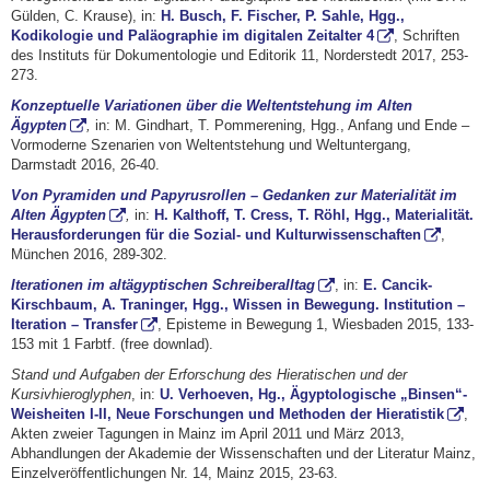
Gülden, C. Krause), in:
H. Busch, F. Fischer, P. Sahle, Hgg.,
Kodikologie und Paläographie im digitalen Zeitalter 4
, Schriften
des Instituts für Dokumentologie und Editorik 11, Norderstedt 2017, 253-
273.
Konzeptuelle Variationen über die Weltentstehung im Alten
Ägypten
,
in: M. Gindhart, T. Pommerening, Hgg., Anfang und Ende –
Vormoderne Szenarien von Weltentstehung und Weltuntergang,
Darmstadt 2016, 26-40.
Von Pyramiden und Papyrusrollen – Gedanken zur Materialität im
Alten Ägypten
,
in:
H. Kalthoff, T. Cress, T. Röhl, Hgg., Materialität.
Herausforderungen für die Sozial- und Kulturwissenschaften
,
München 2016, 289-302.
Iterationen im altägyptischen Schreiberalltag
, in:
E. Cancik-
Kirschbaum, A. Traninger, Hgg., Wissen in Bewegung. Institution –
Iteration – Transfer
, Episteme in Bewegung 1, Wiesbaden 2015, 133-
153 mit 1 Farbtf. (free downlad).
Stand und Aufgaben der Erforschung des Hieratischen und der
Kursivhieroglyphen
, in:
U. Verhoeven, Hg., Ägyptologische „Binsen“-
Weisheiten I-II, Neue Forschungen und Methoden der Hieratistik
,
Akten zweier Tagungen in Mainz im April 2011 und März 2013,
Abhandlungen der Akademie der Wissenschaften und der Literatur Mainz,
Einzelveröffentlichungen Nr. 14, Mainz 2015, 23-63.