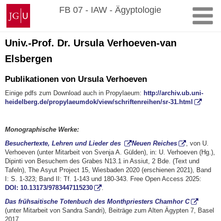
Zum
Johannes
FB 07 - IAW - Ägyptologie
Inhalt
Gutenberg-
springen
Universität
Mainz
Univ.-Prof. Dr. Ursula Verhoeven-van
Elsbergen
Publikationen von Ursula Verhoeven
Einige pdfs zum Download auch in Propylaeum:
http://archiv.ub.uni-
heidelberg.de/propylaeumdok/view/schriftenreihen/sr-31.html
Monographische Werke:
Besuchertexte, Lehren und Lieder des
Neuen Reiches
, von U.
Verhoeven (unter Mitarbeit von Svenja A. Gülden), in: U. Verhoeven (Hg.),
Dipinti von Besuchern des Grabes N13.1 in Assiut, 2 Bde. (Text und
Tafeln), The Asyut Project 15, Wiesbaden 2020 (erschienen 2021), Band
I: S. 1-323; Band II: Tf. 1-143 und 180-343. Free Open Access 2025:
DOI: 10.13173/9783447115230
.
Das frühsaitische Totenbuch des Monthpriesters Chamhor C
(unter Mitarbeit von Sandra Sandri), Beiträge zum Alten Ägypten 7, Basel
2017.