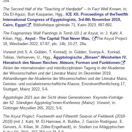
254.
The Second Half of the “Teaching of Hardjedef” – In Fact Well Known,
in:
Ola El-Aguizi, Burt Kasparian, Hgg.,
ICE XII. Proceedings of theTwelfth
International Congress of Egyptologists, 3rd-8th November 2019,
Cairo, Egypt
, Bibliothèque générale 71, Kairo 2023, 887-892.
The Fragmentary Wall Paintings in Tomb I10.1 at Asyut,
in: J. Kahl, A.
Kilian, Hgg.,
Asyut - The Capital That Never Was,
The Asyut Project
18, Wiesbaden 2022, 67-87, pls. 14b, 15-27, 28a.
Vorwort
(mit S. A. Gülden, T. Konrad), in: Gülden, Svenja A., Konrad,
Tobias, Verhoeven, U., Hgg.,
Ägyptologische „Binsen“-Weisheiten IV,
Hieratisch des Neuen Reiches: Akteure, Formen und Funktionen
.
Akten der internationalen und interdisziplinären Tagung in der Akademie
der Wissenschaften und der Literatur Mainz im Dezember 2019,
Abhandlungen der Akademie der Wissenschaften und der Literatur Mainz,
Geistes- und sozialwissenschaftliche Klasse, Einzelveröffentlichung 17,
Stuttgart, Mainz 2022, 5-6.
Ägyptologie 2021 aus der Sicht dreier Generationen. Keynote-Vorträge
der 52. Ständigen Ägyptolog*innen-Konferenz (Mainz): Vorwort,
in:
Göttinger Miszellen 265, 2021, 5-6.
The Asyut Project: Fourteenth and Fifteenth Season of Fieldwork (2018-
2019)
(mit J. Kahl, M. El-Hamrawi, A. Buhlke, J. Garzón Rodríguez, E.
Gervers, A. Kilian, M. Zöller-Engelhardt), in: Studien zur Altägyptischen