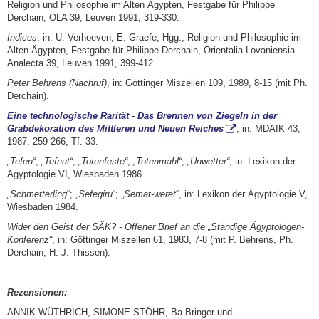
Religion und Philosophie im Alten Ägypten, Festgabe für Philippe
Derchain, OLA 39, Leuven 1991, 319-330.
Indices
, in: U. Verhoeven, E. Graefe, Hgg., Religion und Philosophie im
Alten Ägypten, Festgabe für Philippe Derchain, Orientalia Lovaniensia
Analecta 39, Leuven 1991, 399-412.
Peter Behrens (Nachruf)
, in: Göttinger Miszellen 109, 1989, 8-15 (mit Ph.
Derchain).
Eine technologische Rarität - Das Brennen von Ziegeln in der
Grabdekoration des Mittleren und Neuen Reiches
, in: MDAIK 43,
1987, 259-266, Tf. 33.
„Tefen
“;
„Tefnut“
;
„Totenfeste“
;
„Totenmahl“
;
„Unwetter“
, in: Lexikon der
Ägyptologie VI, Wiesbaden 1986.
„Schmetterling
“; „
Sefegiru
“; „
Semat-weret
“, in: Lexikon der Ägyptologie V,
Wiesbaden 1984.
Wider den Geist der SÄK? - Offener Brief an die „Ständige Ägyptologen-
Konferenz“
, in: Göttinger Miszellen 61, 1983, 7-8 (mit P. Behrens, Ph.
Derchain, H. J. Thissen).
Rezensionen:
ANNIK WÜTHRICH, SIMONE STÖHR, Ba-Bringer und