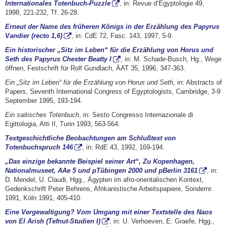
Internationales Totenbuch-Puzzle
, in: Revue d‘Egyptologie 49,
1998, 221-232, Tf. 26-28.
Erneut der Name des früheren Königs in der Erzählung des Papyrus
Vandier (recto 1,6)
, in: CdE 72, Fasc. 143, 1997, 5-9.
Ein historischer „Sitz im Leben“ für die Erzählung von Horus und
Seth des Papyrus Chester Beatty I
, in: M. Schade-Busch, Hg., Wege
öffnen, Festschrift für Rolf Gundlach, ÄAT 35, 1996, 347-363.
Ein „Sitz im Leben“ für die Erzählung von Horus und Seth
, in: Abstracts of
Papers, Seventh International Congress of Egyptologists, Cambridge, 3-9
September 1995, 193-194.
Ein saitisches Totenbuch
, in: Sesto Congresso Internazionale di
Egittologia, Atti II, Turin 1993, 563-564.
Textgeschichtliche Beobachtungen am Schlußtext von
Totenbuchspruch 146
, in: RdE 43, 1992, 169-194.
„Das einzige bekannte Beispiel seiner Art“, Zu Kopenhagen,
Nationalmuseet, AAe 5 und pTübingen 2000 und pBerlin 3161
, in:
D. Mendel, U. Claudi, Hgg., Ägypten im afro-orientalischen Kontext,
Gedenkschrift Peter Behrens, Afrikanistische Arbeitspapiere, Sondernr.
1991, Köln 1991, 405-410.
Eine Vergewaltigung? Vom Umgang mit einer Textstelle des Naos
von El Arish (Tefnut-Studien I)
, in: U. Verhoeven, E. Graefe, Hgg.,