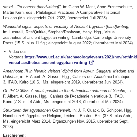
smxA - "to correct (handwriting)",
in: Glenn W. Most, Anne Eusterschulte,
Martin Kern, eds., Philological Practices. A Comparative Historical
Lexicon (Ms. eingereicht Okt. 2022, überarbeitet Juli 2023)
Wonderful signs: aspects of visuality of Ancient Egyptian (hand)writing,
in: Lucarelli, Rita/Quirke, Stephen/Rashwan, Hany, Hgg., Visual
aesthetics of ancient Egyptian writing, Cambridge: Cambridge University
Press (15 S. plus 11 fig.; eingereicht August 2022; überarbeitet Mai 2024).
Video des
Vortrags:
https://www.ucl.ac.uk/archaeology/events/2021/nov/rethink
visual-aesthetics-ancient-egyptian-writing
Amenhotep III in hieratic visitors' dipinti from Asyut, Saqqara, Medum and
Dahshur
, in: F. Albert, A. Gasse, Hgg., Cahiers de l'Académie hiératique
3, IFAO, Kairo (10 S., Ms. eingereicht 2019, überarbeitet Juni 2024).
OL IFAO 3985. A small parallel to the Ashmolean ostracon of Sinuhe,
in:
F. Albert, A. Gasse, Hgg., Cahiers de l'Académie hiératique 3, IFAO,
Kairo (7 S. mit 4 Abb., Ms. eingereicht 2018, überarbeitet Mai 2024).
Strukturen der ägyptischen Götterwelt
, in: J. F. Quack, B. Schipper, Hgg.,
Handbuch Altägyptische Religion, Leiden – Boston: Brill (37 S. plus Abb.;
Ms. eingereicht März 2014, Ergänzungen Nov. 2015, überarbeitet Sept.
2023).
Erschienen: