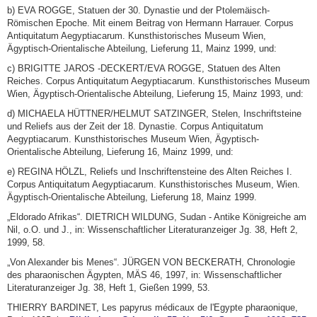
b) EVA ROGGE, Statuen der 30. Dynastie und der Ptolemäisch-
Römischen Epoche. Mit einem Beitrag von Hermann Harrauer. Corpus
Antiquitatum Aegyptiacarum. Kunsthistorisches Museum Wien,
Ägyptisch-Orientalische Abteilung, Lieferung 11, Mainz 1999, und:
c) BRIGITTE JAROS -DECKERT/EVA ROGGE, Statuen des Alten
Reiches. Corpus Antiquitatum Aegyptiacarum. Kunsthistorisches Museum
Wien, Ägyptisch-Orientalische Abteilung, Lieferung 15, Mainz 1993, und:
d) MICHAELA HÜTTNER/HELMUT SATZINGER, Stelen, Inschriftsteine
und Reliefs aus der Zeit der 18. Dynastie. Corpus Antiquitatum
Aegyptiacarum. Kunsthistorisches Museum Wien, Ägyptisch-
Orientalische Abteilung, Lieferung 16, Mainz 1999, und:
e) REGINA HÖLZL, Reliefs und Inschriftensteine des Alten Reiches I.
Corpus Antiquitatum Aegyptiacarum. Kunsthistorisches Museum, Wien.
Ägyptisch-Orientalische Abteilung, Lieferung 18, Mainz 1999.
„Eldorado Afrikas“. DIETRICH WILDUNG, Sudan - Antike Königreiche am
Nil, o.O. und J., in: Wissenschaftlicher Literaturanzeiger Jg. 38, Heft 2,
1999, 58.
„Von Alexander bis Menes“. JÜRGEN VON BECKERATH, Chronologie
des pharaonischen Ägypten, MÄS 46, 1997, in: Wissenschaftlicher
Literaturanzeiger Jg. 38, Heft 1, Gießen 1999, 53.
THIERRY BARDINET, Les papyrus médicaux de l'Egypte pharaonique,