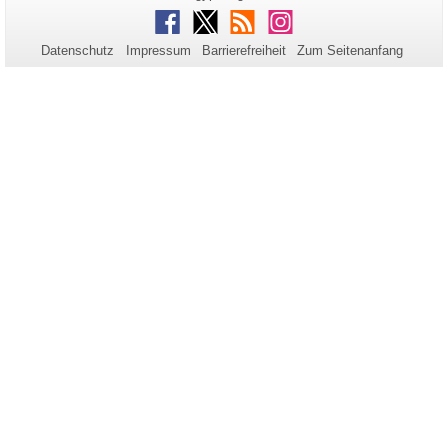
Name:
Aktualisierung:
Informationen
Facebook
Twitter
RSS
Instagram
zu
Datenschutz
Impressum
Barrierefreiheit
Zum Seitenanfang
dieser
Seite