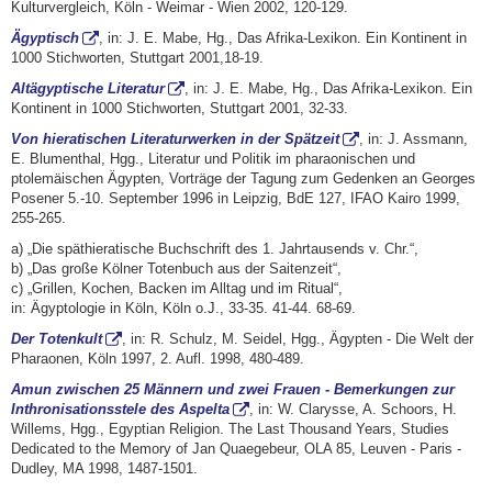
Kulturvergleich, Köln - Weimar - Wien 2002, 120-129.
Ägyptisch
, in: J. E. Mabe, Hg., Das Afrika-Lexikon. Ein Kontinent in
1000 Stichworten, Stuttgart 2001,18-19.
Altägyptische Literatur
, in: J. E. Mabe, Hg., Das Afrika-Lexikon. Ein
Kontinent in 1000 Stichworten, Stuttgart 2001, 32-33.
Von hieratischen Literaturwerken in der Spätzeit
, in: J. Assmann,
E. Blumenthal, Hgg., Literatur und Politik im pharaonischen und
ptolemäischen Ägypten, Vorträge der Tagung zum Gedenken an Georges
Posener 5.-10. September 1996 in Leipzig, BdE 127, IFAO Kairo 1999,
255-265.
a) „Die späthieratische Buchschrift des 1. Jahrtausends v. Chr.“,
b) „Das große Kölner Totenbuch aus der Saitenzeit“,
c) „Grillen, Kochen, Backen im Alltag und im Ritual“,
in: Ägyptologie in Köln, Köln o.J., 33-35. 41-44. 68-69.
Der Totenkult
, in: R. Schulz, M. Seidel, Hgg., Ägypten - Die Welt der
Pharaonen, Köln 1997, 2. Aufl. 1998, 480-489.
Amun zwischen 25 Männern und zwei Frauen - Bemerkungen zur
Inthronisationsstele des Aspelta
, in: W. Clarysse, A. Schoors, H.
Willems, Hgg., Egyptian Religion. The Last Thousand Years, Studies
Dedicated to the Memory of Jan Quaegebeur, OLA 85, Leuven - Paris -
Dudley, MA 1998, 1487-1501.