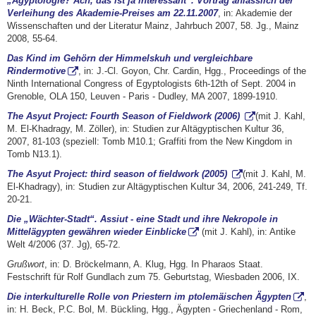
„Ägyptologie? Ach, das ist ja interessant“. Vortrag anlässlich der
Verleihung des Akademie-Preises am 22.11.2007
, in: Akademie der
Wissenschaften und der Literatur Mainz, Jahrbuch 2007, 58. Jg., Mainz
2008, 55-64.
Das Kind im Gehörn der Himmelskuh und vergleichbare
Rindermotive
, in: J.-Cl. Goyon, Chr. Cardin, Hgg., Proceedings of the
Ninth International Congress of Egyptologists 6th-12th of Sept. 2004 in
Grenoble, OLA 150, Leuven - Paris - Dudley, MA 2007, 1899-1910.
The Asyut Project: Fourth Season of Fieldwork (2006)
(mit J. Kahl,
M. El-Khadragy, M. Zöller), in: Studien zur Altägyptischen Kultur 36,
2007, 81-103 (speziell: Tomb M10.1; Graffiti from the New Kingdom in
Tomb N13.1).
The Asyut Project: third season of fieldwork (2005)
(mit J. Kahl, M.
El-Khadragy), in: Studien zur Altägyptischen Kultur 34, 2006, 241-249, Tf.
20-21.
Die „Wächter-Stadt“. Assiut - eine Stadt und ihre Nekropole in
Mittelägypten gewähren wieder Einblicke
(mit J. Kahl), in: Antike
Welt 4/2006 (37. Jg), 65-72.
Grußwort
, in: D. Bröckelmann, A. Klug, Hgg. In Pharaos Staat.
Festschrift für Rolf Gundlach zum 75. Geburtstag, Wiesbaden 2006, IX.
Die interkulturelle Rolle von Priestern im ptolemäischen Ägypten
,
in: H. Beck, P.C. Bol, M. Bückling, Hgg., Ägypten - Griechenland - Rom,