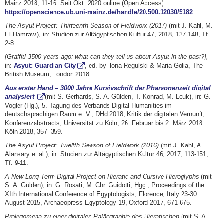
Mainz 2018, 11-16. Seit Okt. 2020 online (Open Access):
https://openscience.ub.uni-mainz.de/handle/20.500.12030/5182
.
The Asyut Project: Thirteenth Season of Fieldwork (2017)
(mit J. Kahl, M.
El-Hamrawi), in: Studien zur Altägyptischen Kultur 47, 2018, 137-148, Tf.
2-8.
[Graffiti 3500 years ago: what can they tell us about Asyut in the past?],
in:
Asyut: Guardian City
, ed. by Ilona Regulski & Maria Golia, The
British Museum, London 2018.
Aus erster Hand – 3000 Jahre Kursivschrift der Pharaonenzeit digital
analysiert
(mit S. Gerhards, S. A. Gülden, T. Konrad, M. Leuk), in: G.
Vogler (Hg.), 5. Tagung des Verbands Digital Humanities im
deutschsprachigen Raum e. V., DHd 2018, Kritik der digitalen Vernunft,
Konferenzabstracts, Universität zu Köln, 26. Februar bis 2. März 2018.
Köln 2018, 357–359.
The Asyut Project: Twelfth Season of Fieldwork (2016)
(mit J. Kahl, A.
Alansary et al.), in: Studien zur Altägyptischen Kultur 46, 2017, 113-151,
Tf. 9-11.
A New Long-Term Digital Project on Hieratic and Cursive Hieroglyphs
(mit
S. A. Gülden), in: G. Rosati, M. Chr. Guidotti, Hgg., Proceedings of the
XIth International Conference of Egyptologists, Florence, Italy 23-30
August 2015, Archaeopress Egyptology 19, Oxford 2017, 671-675.
Prolegomena zu einer digitalen Paläographie des Hieratischen
(mit S. A.