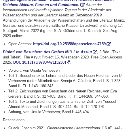
Reiches: Akteure, Formen und Funktionen.
Akten der
internationalen und interdisziplinären Tagung in der Akademie der
Wissenschaften und der Literatur Mainz im Dezember 2019,
Abhandlungen der Akademie der Wissenschaften und der Literatur Mainz,
Geistes- und sozialwissenschaftliche Klasse, Einzelveröffentlichung 17,
Stuttgart, Mainz 2022 (hg. mit S. A. Gülden und T. Konrad). Seit Aug.
2023 online:
Open Access:
http://doi.org/10.25358/openscience-7159
Dipinti von Besuchern des Grabes N13.1 in Assiut
, 2 Bde. (Text
und Tafeln), The Asyut Project 15, Wiesbaden 2020. Free Open Access
2025:
DOI: 10.13173/9783447115230
:
Vorwort, von Ursula Verhoeven
Teil 1: Besuchertexte, Lehren und Lieder des Neuen Reiches, von U.
Verhoeven (unter Mitarbeit von Svenja A. Gülden), Band I: S. 1-323;
Band II: Tf. 1-143. 180-343 .
Teil 2: Zeichnungen von Besuchern des Neuen Reiches, von Eva
Gervers; Band I: S. 327-405; Band II: Tf. 144-169. 344-368.
Teil 3: Texte und Zeichnungen aus islamischer Zeit, von Youssef
Ahmed-Mohamed, Band I. S. 407-444, Bd. II: Tf. 170-179.
Anhang, von Ursula Verhoeven; Band I: 445-494.
Rezensionen:
Quack, Joachim 2021.
Orientalistische Literaturzeitung
116 (6), 441-