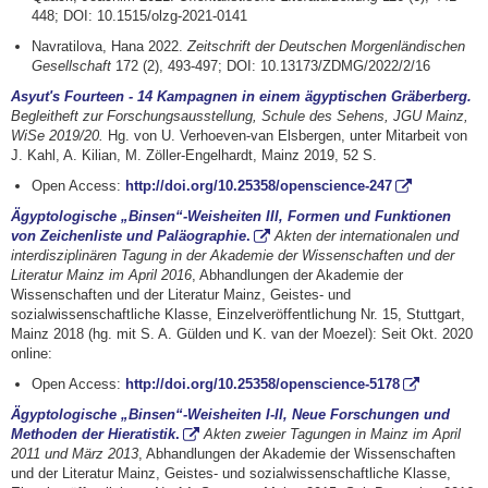
448;
DOI:
10.1515/olzg-2021-0141
Navratilova, Hana 2022.
Zeitschrift der Deutschen Morgenländischen
Gesellschaft
172 (2), 493-497;
DOI:
10.13173/ZDMG/2022/2/16
Asyut's Fourteen - 14 Kampagnen in einem ägyptischen Gräberberg.
Begleitheft zur Forschungsausstellung, Schule des Sehens, JGU Mainz,
WiSe 2019/20.
Hg. von U. Verhoeven-van Elsbergen, unter Mitarbeit von
J. Kahl, A. Kilian, M. Zöller-Engelhardt, Mainz 2019, 52 S.
Open Access:
http://doi.org/10.25358/openscience-247
Ägyptologische „Binsen“-Weisheiten III, Formen und Funktionen
von Zeichenliste und Paläographie
.
Akten der internationalen und
interdisziplinären Tagung in der Akademie der Wissenschaften und der
Literatur Mainz im April 2016
, Abhandlungen der Akademie der
Wissenschaften und der Literatur Mainz, Geistes- und
sozialwissenschaftliche Klasse, Einzelveröffentlichung Nr. 15, Stuttgart,
Mainz 2018 (hg. mit S. A. Gülden und K. van der Moezel): Seit Okt. 2020
online:
Open Access:
http://doi.org/10.25358/openscience-5178
Ägyptologische „Binsen“-Weisheiten I-II,
Neue Forschungen und
Methoden der Hieratistik
.
Akten zweier Tagungen in Mainz im April
2011 und März 2013
, Abhandlungen der Akademie der Wissenschaften
und der Literatur Mainz, Geistes- und sozialwissenschaftliche Klasse,