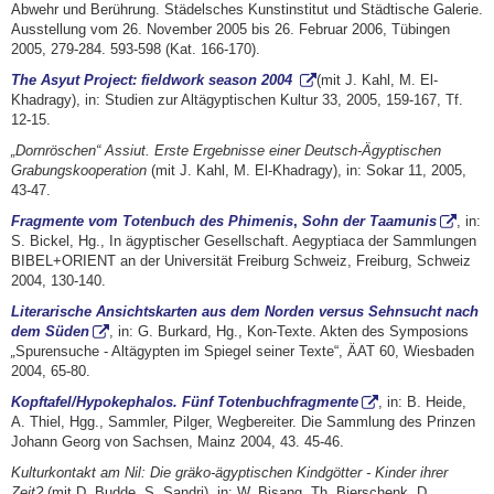
Abwehr und Berührung. Städelsches Kunstinstitut und Städtische Galerie.
Ausstellung vom 26. November 2005 bis 26. Februar 2006, Tübingen
2005, 279-284. 593-598 (Kat. 166-170).
The Asyut Project: fieldwork season 2004
(mit J. Kahl, M. El-
Khadragy), in: Studien zur Altägyptischen Kultur 33, 2005, 159-167, Tf.
12-15.
„Dornröschen“ Assiut. Erste Ergebnisse einer Deutsch-Ägyptischen
Grabungskooperation
(mit J. Kahl, M. El-Khadragy), in: Sokar 11, 2005,
43-47.
Fragmente vom Totenbuch des Phimenis
,
Sohn der Taamunis
, in:
S. Bickel, Hg., In ägyptischer Gesellschaft. Aegyptiaca der Sammlungen
BIBEL+ORIENT an der Universität Freiburg Schweiz, Freiburg, Schweiz
2004, 130-140.
Literarische Ansichtskarten aus dem Norden versus Sehnsucht nach
dem Süden
, in: G. Burkard, Hg., Kon-Texte. Akten des Symposions
„
Spurensuche - Altägypten im Spiegel seiner Texte“, ÄAT 60, Wiesbaden
2004, 65-80.
Kopftafel/Hypokephalos. Fünf Totenbuchfragmente
, in: B. Heide,
A. Thiel, Hgg., Sammler, Pilger, Wegbereiter. Die Sammlung des Prinzen
Johann Georg von Sachsen, Mainz 2004, 43. 45-46.
Kulturkontakt am Nil: Die gräko-ägyptischen Kindgötter - Kinder ihrer
Zeit?
(mit D. Budde, S. Sandri), in: W. Bisang, Th. Bierschenk, D.