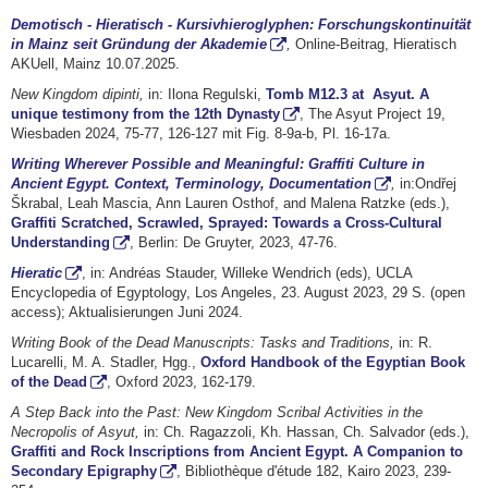
Demotisch - Hieratisch - Kursivhieroglyphen: Forschungskontinuität
in Mainz seit Gründung der Akademie
,
Online-Beitrag, Hieratisch
AKUell, Mainz 10.07.2025.
New Kingdom dipinti,
in: Ilona Regulski,
Tomb M12.3 at Asyut. A
unique testimony from the 12th Dynasty
, The Asyut Project 19,
Wiesbaden 2024, 75-77, 126-127 mit Fig. 8-9a-b, Pl. 16-17a.
Writing Wherever Possible and Meaningful: Graffiti Culture in
Ancient Egypt. Context, Terminology, Documentation
,
in:Ondřej
Škrabal, Leah Mascia, Ann Lauren Osthof, and Malena Ratzke (eds.),
Graffiti Scratched, Scrawled, Sprayed: Towards a Cross-Cultural
Understanding
, Berlin: De Gruyter, 2023, 47-76.
Hieratic
, in: Andréas Stauder, Willeke Wendrich (eds), UCLA
Encyclopedia of Egyptology, Los Angeles, 23. August 2023, 29 S. (open
access); Aktualisierungen Juni 2024.
Writing Book of the Dead Manuscripts: Tasks and Traditions,
in: R.
Lucarelli, M. A. Stadler, Hgg.,
Oxford Handbook of the Egyptian Book
of the Dead
, Oxford 2023, 162-179.
A Step Back into the Past: New Kingdom Scribal Activities in the
Necropolis of Asyut,
in: Ch. Ragazzoli, Kh. Hassan, Ch. Salvador (eds.),
Graffiti and Rock Inscriptions from Ancient Egypt. A Companion to
Secondary Epigraphy
, Bibliothèque d'étude 182, Kairo 2023, 239-