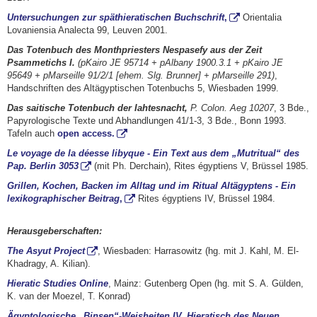
Untersuchungen zur späthieratischen Buchschrift
,
Orientalia
Lovaniensia Analecta 99, Leuven 2001.
Das Totenbuch des Monthpriesters Nespasefy aus der Zeit
Psammetichs I.
(pKairo JE 95714 + pAlbany 1900.3.1 + pKairo JE
95649 + pMarseille 91/2/1 [ehem. Slg. Brunner] + pMarseille 291)
,
Handschriften des Altägyptischen Totenbuchs 5, Wiesbaden 1999.
Das saitische Totenbuch der Iahtesnacht,
P. Colon. Aeg 10207
, 3 Bde.,
Papyrologische Texte und Abhandlungen 41/1-3, 3 Bde., Bonn 1993.
Tafeln auch
open access.
Le voyage de la déesse libyque - Ein Text aus dem
„
Mutritual
“
des
Pap. Berlin 3053
(mit Ph. Derchain), Rites égyptiens V, Brüssel 1985.
Grillen, Kochen, Backen im Alltag und im Ritual Altägyptens - Ein
lexikographischer Beitrag
,
Rites égyptiens IV, Brüssel 1984.
Herausgeberschaften:
The Asyut Project
, Wiesbaden: Harrasowitz (hg. mit J. Kahl, M. El-
Khadragy, A. Kilian).
Hieratic Studies Online
, Mainz: Gutenberg Open (hg. mit S. A. Gülden,
K. van der Moezel, T. Konrad)
Ägyptologische „Binsen“-Weisheiten IV, Hieratisch des Neuen